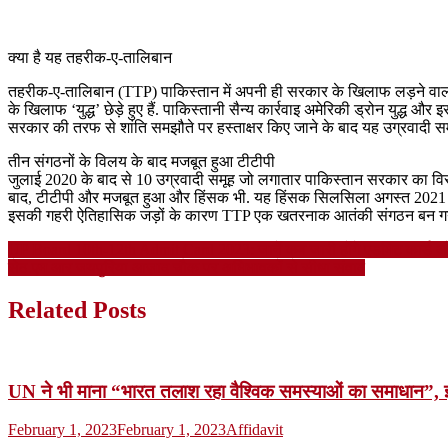
क्या है यह तहरीक-ए-तालिबान
तहरीक-ए-तालिबान (TTP) पाकिस्तान में अपनी ही सरकार के खिलाफ लड़ने वाला स
के खिलाफ ‘युद्ध’ छेड़े हुए हैं. पाकिस्तानी सैन्य कार्रवाइ अमेरिकी ड्रोन य
सरकार की तरफ से शांति समझौते पर हस्ताक्षर किए जाने के बाद यह उग्रवादी समूह 
तीन संगठनों के विलय के बाद मजबूत हुआ टीटीपी
जुलाई 2020 के बाद से 10 उग्रवादी समूह जो लगातार पाकिस्तान सरकार का विरोध
बाद, टीटीपी और मजबूत हुआ और हिंसक भी. यह हिंसक सिलसिला अगस्त 2021 मे
इसकी गहरी ऐतिहासिक जड़ों के कारण TTP एक खतरनाक आतंकी संगठन बन गया ह
Post
UP Board 10th-12th Admit Card 2023: जानें कब जारी होंगे एडमिट कार्ड और क
सेठ.एम.आर जयपुरिया आज़ाद चौक पर अभिभावकों से सीधा संवाद
navigation
Related Posts
UN ने भी माना “भारत तलाश रहा वैश्विक समस्याओं का समाधान”, इ
February 1, 2023
February 1, 2023
Affidavit