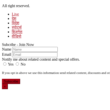
All right reserved.
Live
देश
विदेश
स्पोर्ट्स
बिज़नेस
वीडियो
Subcribe - Join Now
Name
Email
Notify me about related content and special offers.
Yes
No
If you opt in above we use this information send related content, discounts and oth
Subscribe
×