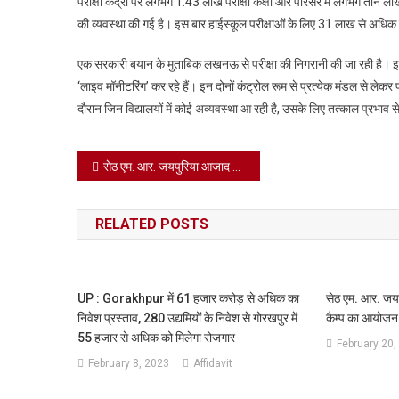
परीक्षा केंद्रों पर लगभग 1.43 लाख परीक्षा कक्षों और परिसर में लगभग तीन
की व्यवस्था की गई है। इस बार हाईस्कूल परीक्षाओं के लिए 31 लाख से अधिक छात
एक सरकारी बयान के मुताबिक लखनऊ से परीक्षा की निगरानी की जा रही है। इसके ल
‘लाइव मॉनीटरिंग’ कर रहे हैं। इन दोनों कंट्रोल रूम से प्रत्येक मंडल से लेक
दौरान जिन विद्यालयों में कोई अव्यवस्था आ रही है, उसके लिए तत्काल प्रभाव स
Post
सेठ एम. आर. जयपुरिया आजाद चौक पर आई चेकअप कैम्प का आयोजन
navigation
RELATED POSTS
UP : Gorakhpur में 61 हजार करोड़ से अधिक का
सेठ एम. आर. ज
निवेश प्रस्ताव, 280 उद्यमियों के निवेश से गोरखपुर में
कैम्प का आयोजन
55 हजार से अधिक को मिलेगा रोजगार
February 20,
February 8, 2023
Affidavit