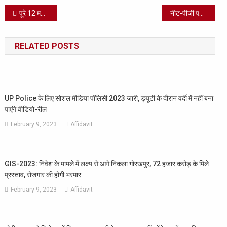
Post
पूरे 12 महीने करेंगे मुफ्त में बातें, नहीं कटेगा फोन, SMS और डेटा भी मुफ्त, Airtel का तगड़ा 150 रुपये का प्लान, पूरे 12 महीने करेंगे मुफ्त में बातें, नहीं कटेगा फोन,
नीट-पीजी परीक्षा, स्वास्थ्य मंत्री ने लोकसभा में दी जानकारी, NEET PG Exam Date:- 5 मार्च को होगी
navigation
RELATED POSTS
UP Police के लिए सोशल मीडिया पॉलिसी 2023 जारी, ड्यूटी के दौरान वर्दी में नहीं बना
पाएंगे वीडियो-रील
February 9, 2023
Affidavit
GIS-2023: निवेश के मामले में लक्ष्य से आगे निकला गोरखपुर, 72 हजार करोड़ के मिले
प्रस्ताव, रोजगार की होगी भरमार
February 9, 2023
Affidavit