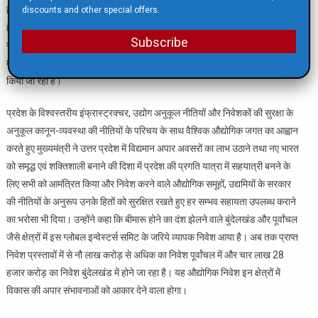
है। इसी प्रकार यमुना एक्सप्रेस-वे क्षेत्र में फिल्म सिटी, टॉय पार्क, अपैरल पार्क,
discounts and other special offers.
हैंडीक्राफ्ट पार्क, लॉजिस्टिक हब विकसित किए जा रहे हैं। अन्य परियोजनाओं में ग्रेटर
Subscribe
नोएडा में आईआईटी जीएनएल, बरेली में मेगा फूड पार्क, उन्नाव में ट्रांसगंगा सिटी, गोरखपुर
में प्लास्टिक पार्क, गोरखपुर में गारमेंट पार्क तथा अनेक फ्लैटेड फैक्टरी परिसरों को विकसित
किया जा रहा है।
प्रदेश के विश्वस्तरीय इंफ्रास्ट्रक्चर, उद्योग अनुकूल नीतियों और निवेशकों की सुरक्षा के
अनुकूल कानून-व्यवस्था की नीतियों के परिचय के साथ वैश्विक औद्योगिक जगत का आह्वान
करते हुए मुख्यमंत्री ने उत्तर प्रदेश में विद्यमान अपार अवसरों का लाभ उठाने तथा नए भारत
को समृद्ध एवं शक्तिशाली बनाने की दिशा में प्रदेश की प्रगति यात्रा में सहयात्री बनने के
लिए सभी को आमंत्रित किया और निवेश करने वाले औद्योगिक समूहों, उद्यमियों के सरकार
की नीतियों के अनुरूप उनके हितों को सुरक्षित रखते हुए हर सम्भव सहायता उपलब्ध कराने
का भरोसा भी दिया। उन्होंने कहा कि बीमारू होने का दंश झेलने वाले बुंदेलखंड और पूर्वांचल
जैसे क्षेत्रों में इस ग्लोबल इन्वेस्टर्स समिट के जरिये व्यापक निवेश आया है। अब तक प्राप्त
निवेश प्रस्तावों में से नौ लाख करोड़ से अधिक का निवेश पूर्वांचल में और चार लाख 28
हजार करोड़ का निवेश बुंदेलखंड में होने जा रहा है। यह औद्योगिक निवेश इन क्षेत्रों में
विकास की अपार संभावनाओं को आकार देने वाला होगा।