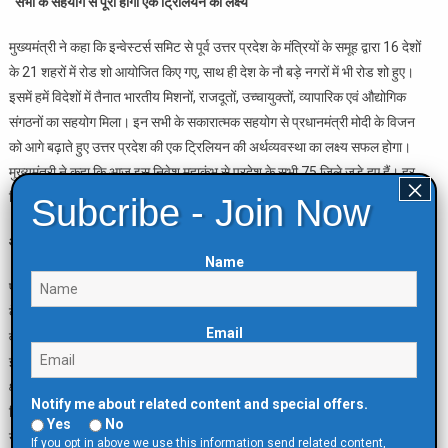
“सभी के सहयोग से पूरा होगा एक ट्रिलियन का लक्ष्य”
मुख्यमंत्री ने कहा कि इन्वेस्टर्स समिट से पूर्व उत्तर प्रदेश के मंत्रियों के समूह द्वारा 16 देशों
के 21 शहरों में रोड शो आयोजित किए गए, साथ ही देश के नौ बड़े नगरों में भी रोड शो हुए।
इसमें हमें विदेशों में तैनात भारतीय मिशनों, राजदूतों, उच्चायुक्तों, व्यापारिक एवं औद्योगिक
संगठनों का सहयोग मिला। इन सभी के सकारात्मक सहयोग से प्रधानमंत्री मोदी के विजन
को आगे बढ़ाते हुए उत्तर प्रदेश की एक ट्रिलियन की अर्थव्यवस्था का लक्ष्य सफल होगा।
मुख्यमंत्री ने कहा कि आज इस निवेश महाकुंभ से प्रदेश के सभी 75 जिले जुड़े हुए हैं। हर
×
जिले में निवेश के कार्यक्रम हो रहे हैं।
Subcribe - Join Now
औद्योगिक विकास के लिए यूपी में है बेहतर पारिस्थितिकी तंत्र
Name
प्रदेश की औद्योगिक नीति एवं सेक्टरोल पॉलिसी से परिचय कराते हुए उन्होंने कहा कि भारत
के फ़ूड बास्केट के रूप में जाना जाने वाला उत्तर प्रदेश खाद्यान्न, दूध, गन्ना समेत कई
Email
वस्तुओं के उत्पादन में प्रथम स्थान पर है। सरकार ने आईटी, आईटीईएस, डेटा सेंटर,
ईएसडीएम, डिफेंस एवं एयरोस्पेस, इलेक्ट्रिक वाहन, टेक्सटाइल, एमएसएमई आदि विभिन्न
क्षेत्रों में निवेश आकर्षित करने के लिए लगभग 25 नीतियां तैयार करके औद्योगिक विकास के
Notify me about related content and special offers.
लिए एक समग्र पारिस्थितिकी तंत्र बनाने की दिशा में अनेक सुधारात्मक कदम उठाए हैं।
Yes
No
यमुना एक्सप्रेस-वे के निकट राज्य का पहला मेडिकल डिवाइस पार्क का शुभारंभ किया गया
If you opt in above we use this information send related content,