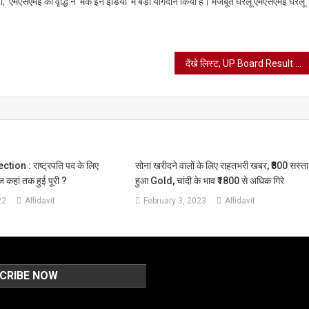
कहा, ‘एमएसएमई की वृद्धि ने ‘मेक इन इंडिया’ में बड़ा योगदान किया है। मजबूत घरेलू एमएसएमई घरेलू
देंखे लिस्ट, UP Board Result टॉपरों में प्रयागराज के 18 विद्यार्थी शामिल
tion : राष्ट्रपति पद के लिए
सोना खरीदने वालों के लिए राहतभरी खबर, ₹800 सस्ता
 कहां तक हुई पूरी ?
हुआ Gold, चांदी के भाव ₹1800 से अधिक गिरे
22
Affidavit
February 3, 2023
Affidavit
CRIBE NOW