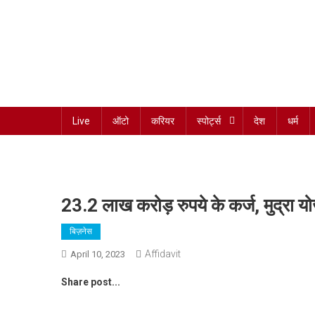
Skip
to
content
Har Sach Aap tak!
Live
ऑटो
करियर
स्पोर्ट्स
देश
धर्म
23.2 लाख करोड़ रुपये के कर्ज, मुद्रा योज
बिज़नेस
Affidavit
April 10, 2023
Share post...