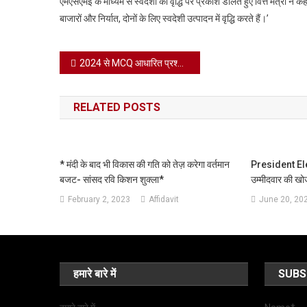
एमएसएमई के माध्यम से स्वदेशी को वृद्धि पर प्रकाश डालते हुए वित्त मंत्री ने 
बाजारों और निर्यात, दोनों के लिए स्वदेशी उत्पादन में वृद्धि करते हैं।’
Post
2024 से MCQ आधारित प्रश्न ज्यादा पूछे जाएंगे, अब CBSE के 10वीं-12वीं एग्जाम पैटर्न में होगा बदलाव।
navigation
RELATED POSTS
* मंदी के बाद भी विकास की गति को तेज़ करेगा वर्तमान
President Elec
बजट- सांसद रवि किशन शुक्ला*
उम्मीदवार की खोज
February 2, 2023
Affidavit
June 20, 20
हमारे बारे में
SUBS