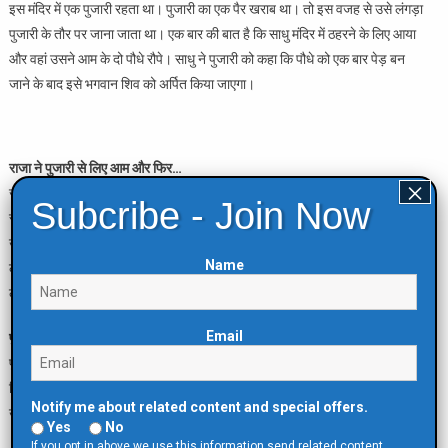
इस मंदिर में एक पुजारी रहता था। पुजारी का एक पैर खराब था। तो इस वजह से उसे लंगड़ा
पुजारी के तौर पर जाना जाता था। एक बार की बात है कि साधु मंदिर में ठहरने के लिए आया
और वहां उसने आम के दो पौधे रौपे। साधु ने पुजारी को कहा कि पौधे को एक बार पेड़ बन
जाने के बाद इसे भगवान शिव को अर्पित किया जाएगा।
राजा ने पुजारी से लिए आम और फिर…
×
जब पेड़ पर फल लगने लगे, तो पुजारी ने साधु के कहे अनुसार पहले तो इसे भगवान शिव को
Subcribe - Join Now
समर्पित किया। बाद में बनारस के राजा ने भी पुजारी से आम लिए। हालांकि, पहले साधु ने
उस पेड़ के फलों को किसी के भी साथ शेयर करने से साफ मना किया था। परिणामस्वरूप
Name
लंगड़ा आम पूरे बनारस में प्रसिद्ध हो गया। मंदिर का आम राजा को मिलने के बाद इसकी
लोकप्रियता बढ़ गई।
Email
पुजारी के कारण पड़ा ये नाम
पुजारी की विकलांगता के कारण लोग इसे लंगड़ा कहकर बुलाने लगे। तब से आम की इस
किस्म को लंगड़ा आम ही कहा जाता है। भारत में लंगड़ा आम मुख्य रूप से उत्तर प्रदेश में
Notify me about related content and special offers.
उगाया जाता है।
Yes
No
If you opt in above we use this information send related content,