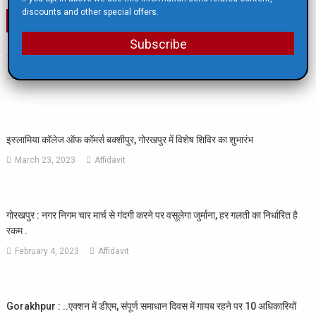
discounts and other special offers.
Post
देंखे लिस्ट, UP Board Result टॉपरों में प्रयागराज के 18 विद्यार्थी शामिल
सेठ. एम. आर. जयपुरिया स्कूल आज़ाद चौक कैम्पस में धूम – धाम से हुआ सप्त दिवसीय ग्रीष्म शिविर का समापन।
Subscribe
navigation
RELATED POSTS
इस्लामिया कॉलेज ऑफ कॉमर्स बक्शीपुर, गोरखपुर में विशेष शिविर का शुभारंभ
March 23, 2023
Affidavit
गोरखपुर : नगर निगम चार मार्च से गंदगी करने पर वसूलेगा जुर्माना, हर गलती का निर्धारित है
रकम .
February 4, 2023
Affidavit
Gorakhpur : ..एक्शन में डीएम, संपूर्ण समाधान दिवस में गायब रहने पर 10 अधिकारियों