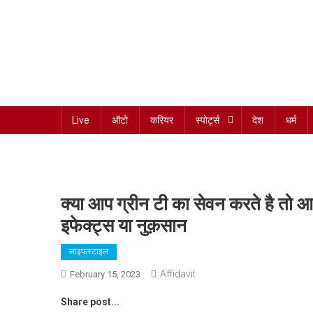
Skip
to
content
Har Sach Aap tak!
Live
ऑटो
करियर
स्पोर्ट्स
देश
धर्म
क्या आप ग्रीन टी का सेवन करते है तो 
इफेक्ट्स या नुक़सान
लाइफस्टाइल
Affidavit
February 15, 2023
Share post...