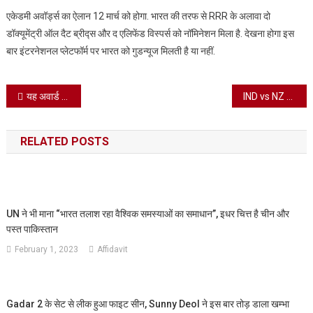
एकेडमी अवॉर्ड्स का ऐलान 12 मार्च को होगा. भारत की तरफ से RRR के अलावा दो
डॉक्यूमेंट्री ऑल दैट ब्रीद्स और द एलिफेंड विस्पर्स को नॉमिनेशन मिला है. देखना होगा इस
बार इंटरनेशनल प्लेटफॉर्म पर भारत को गुडन्यूज मिलती है या नहीं.
Post
यह अवार्ड जितने वाले पहले भारतीय क्रिकेटर बने सूर्य कुमार यादव
IND vs NZ 1st T20I: कीवी टीम के खिलाफ पहले मैच में भारत को मिली शर्मनाक हार
navigation
RELATED POSTS
UN ने भी माना “भारत तलाश रहा वैश्विक समस्याओं का समाधान”, इधर चित्त है चीन और
पस्त पाकिस्तान
February 1, 2023
Affidavit
Gadar 2 के सेट से लीक हुआ फाइट सीन, Sunny Deol ने इस बार तोड़ डाला खम्भा