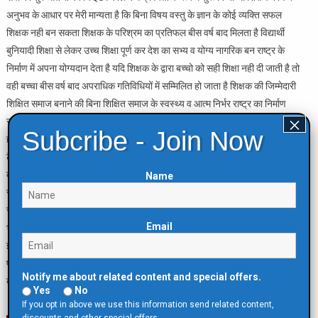
अनुभव के आधार पर मेरी मान्यता है कि बिना विषय वस्तु के ज्ञान के कोई व्यक्ति सफल
शिक्षक नही बन सकता शिक्षक के परिश्रम का प्रतिफल बीस वर्ष बाद मिलता है विद्यार्थी
बुनियादी शिक्षा से लेकर उच्च शिक्षा पूर्ण कर देश का सभ्य व योग्य नागरिक बन राष्ट्र के
निर्माण में अपना योग्यदान देता है यदि शिक्षक के द्वारा बच्चो को सही शिक्षा नही दी जाती है तो
वही बच्चा बीस वर्ष बाद अपराधिक गतिविधियों में सम्मिलित हो जाता है शिक्षक की जिम्मेदारी
शिक्षित समाज बनाने की बिना शिक्षित समाज के स्वस्थ्य व आत्म निर्भर राष्ट्र का निर्माण
×
सम्भव नहीं है मै शिक्षक के बाद जब प्रशासनिक सेवा में आया तब संवैधानिक पद पर आसीन
Subcribe - Join Now
होने के वजह से शासनादेश को को निजी स्वार्थों व संबंधो से ऊपर स्थान दिया व एक्ट फैक्ट
टैक्ट के नीति के आधार पर विधि संगत तथ्य को दृष्टिगत रखते हुए निर्णय लेना पड़ता है।
कार्यक्रम का शुभारंभ सरस्वती जी की प्रतिमा पर माल्यार्पण व छात्राओं द्वारा प्रस्तुत
Name
सरस्वती वंदना से किया गई विद्यालय के प्रबंधक जगदीश पाण्डेय व प्रधानाचार्या श्रीमती
रीता श्रीवास्तव द्वारा जिला विद्यालय निरीक्षक को स्मृति चिन्ह व अंगवस्त्र भेट कर
Email
भावभीनी विदाई दी गई।
इस अवसर पर प्रबन्ध समिति के राधेश्याम श्रीवास्तव गंगेश्वर पांडेय दिलीप सिंह हरेकृष्ण
पांडेय अशोक उपाध्याय अशोक पांडेय मौजूद रहे।
Notify me about related content and special offers.
कार्यक्रम का संचालन साहित्य विद नंदा पांडेय ने किया।
Yes
No
If you opt in above we use this information send related content,
discounts and other special offers.